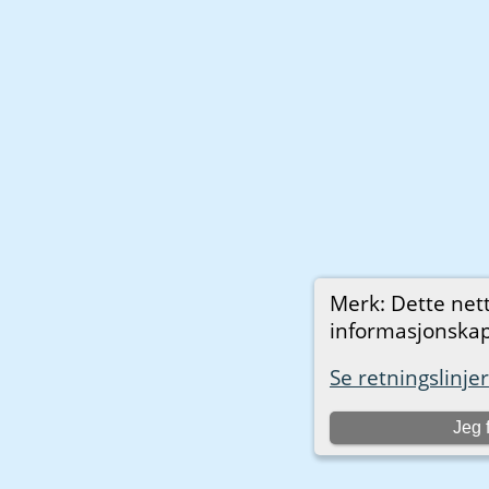
Merk: Dette net
informasjonskaps
Se retningslinjer
Jeg 