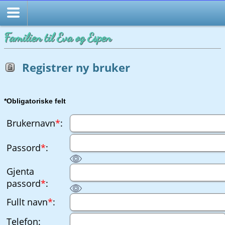
Familien til Eva og Espen
Registrer ny bruker
*Obligatoriske felt
Brukernavn
*
:
Passord
*
:
Gjenta
passord
*
:
Fullt navn
*
:
Telefon: