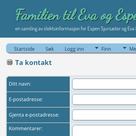
Familien til Eva og Esp
en samling av slektsinformasjon for Espen Sjursæter og Eva
Startside
Søk
Logg inn
Finn
Me
Ta kontakt
Ditt navn:
E-postadresse:
Gjenta e-postadresse:
Kommentarer: