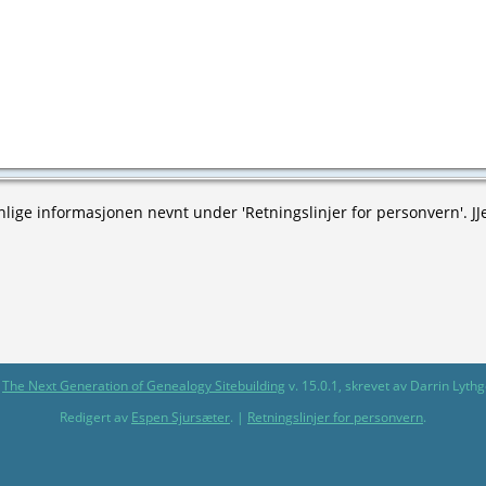
onlige informasjonen nevnt under 'Retningslinjer for personvern'. JJ
v
The Next Generation of Genealogy Sitebuilding
v. 15.0.1, skrevet av Darrin Lyt
Redigert av
Espen Sjursæter
. |
Retningslinjer for personvern
.